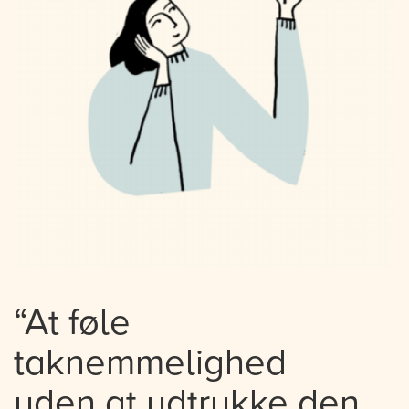
“At føle
taknemmelighed
uden at udtrykke den