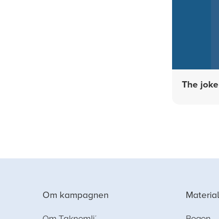
The joke
Om kampagnen
Materia
Om Taknemli´
Bogen