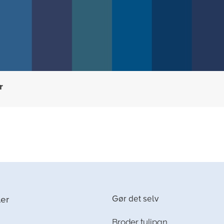
r
Gør det selv
ler
Broder tulipan