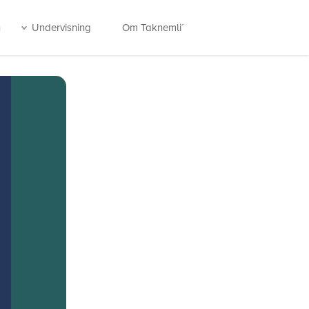
n
Undervisning
Om Taknemli´