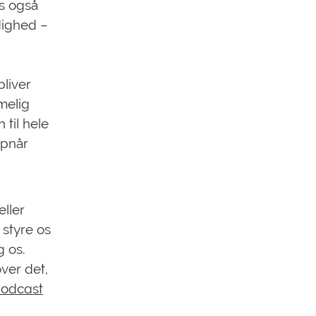
es også
dighed –
bliver
melig
til hele
opnår
eller
 styre os
g os.
over det,
odcast