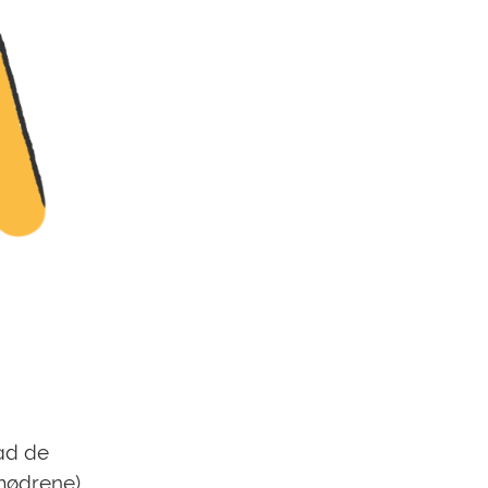
vad de
 mødrene)