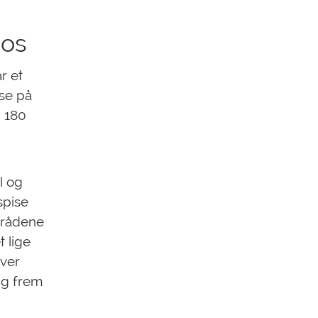
 os
r et
ise på
 180
l og
spise
srådene
t lige
iver
ig frem