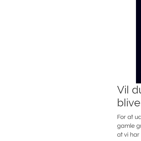
Vil d
bliv
For at ud
gamle gr
at vi ha