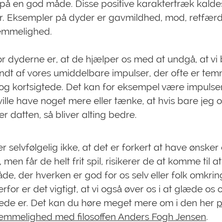
v på en god måde. Disse positive karaktertræk kald
r. Eksempler på dyder er gavmildhed, mod, retfær
emmelighed.
or dyderne er, at de hjælper os med at undgå, at vi 
lindt af vores umiddelbare impulser, der ofte er tem
 og kortsigtede. Det kan for eksempel være impulsen 
 ville have noget mere eller tænke, at hvis bare jeg 
ler datten, så bliver alting bedre.
r selvfølgelig ikke, at det er forkert at have ønsker 
en får de helt frit spil, risikerer de at komme til at
de, der hverken er god for os selv eller folk omkrin
for er det vigtigt, at vi også øver os i at glæde os 
rede er. Det kan du høre meget mere om i den her
p
emmelighed med filosoffen Anders Fogh Jensen
.