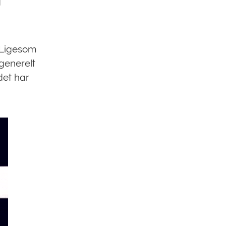
g
. Ligesom
 generelt
det har