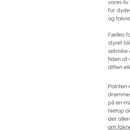
vores li
for dyde
og takn
Fælles f
styret b
selviske
tiden at
ditten el
Pointen e
drømme, m
på en må
Netop der
der alle
om takn