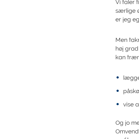
Vi taler
særlige 
er jeg eg
Men takn
høj grad 
kan træn
lægge
påskø
vise 
Og jo mer
Omvendt 