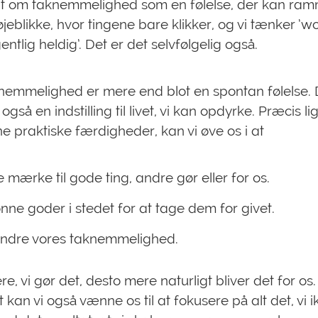
 tit om taknemmelighed som en følelse, der kan ram
øjeblikke, hvor tingene bare klikker, og vi tænker ’w
entlig heldig’. Det er det selvfølgelig også.
emmelighed er mere end blot en spontan følelse. D
også en indstilling til livet, vi kan opdyrke. Præcis l
e praktiske færdigheder, kan vi øve os i at
 mærke til gode ting, andre gør eller for os.
nne goder i stedet for at tage dem for givet.
andre vores taknemmelighed.
e, vi gør det, desto mere naturligt bliver det for os.
kan vi også vænne os til at fokusere på alt det, vi i