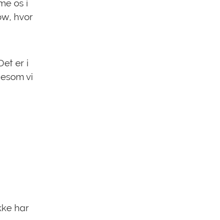
me os i
ow, hvor
et er i
igesom vi
kke har