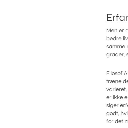
Erfa
Men er d
bedre li
samme m
grader, e
Filosof 
træne de
varieret
er ikke 
siger erf
godt, hv
for det 