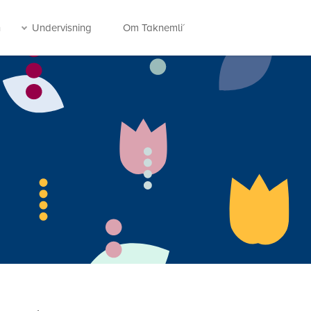
n
Undervisning
Om Taknemli´