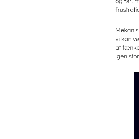
og får, 
frustrat
Mekanism
vi kan v
at tænke
igen stor