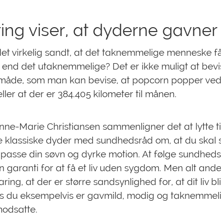
ring viser, at dyderne gavner
et virkelig sandt, at det taknemmelige menneske få
v end det utaknemmelige? Det er ikke muligt at bev
åde, som man kan bevise, at popcorn popper ved
ller at der er 384.405 kilometer til månen.
Anne-Marie Christiansen sammenligner det at lytte ti
 klassiske dyder med sundhedsråd om, at du skal 
, passe din søvn og dyrke motion. At følge sundhed
en garanti for at få et liv uden sygdom. Men alt ande
aring, at der er større sandsynlighed for, at dit liv bl
is du eksempelvis er gavmild, modig og taknemmel
modsatte.