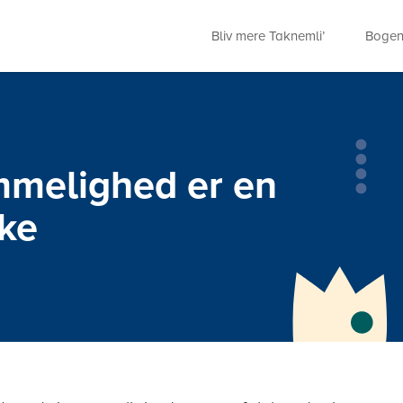
Bliv mere Taknemli’
Boge
mmelighed er en
ke