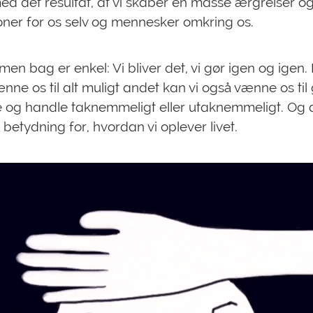
med det resultat, at vi skaber en masse ærgrelser o
ioner for os selv og mennesker omkring os.
en bag er enkel: Vi bliver det, vi gør igen og igen
ænne os til alt muligt andet kan vi også vænne os til
 og handle taknemmeligt eller utaknemmeligt. Og 
 betydning for, hvordan vi oplever livet.