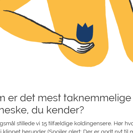
 er det mest taknemmelige
eske, du kender?
gsmål stillede vi 15 tilfældige koldingensere. Hør h
 klippet herunder (Spoiler alert: Der er godt nyt til