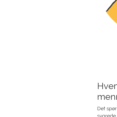
Hvem
menn
Det spør
svarede i