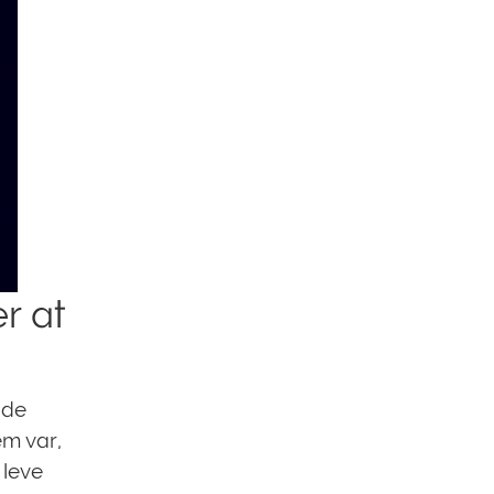
r at
 de
em var,
 leve