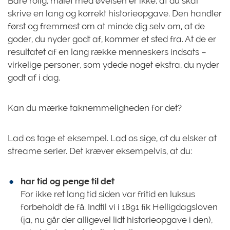
Bare rolig, målet med øvelsen er ikke, at du skal
skrive en lang og korrekt historieopgave. Den handler
først og fremmest om at minde dig selv om, at de
goder, du nyder godt af, kommer et sted fra. At de er
resultatet af en lang række menneskers indsats –
virkelige personer, som ydede noget ekstra, du nyder
godt af i dag.
Kan du mærke taknemmeligheden for det?
Lad os tage et eksempel. Lad os sige, at du elsker at
streame serier. Det kræver eksempelvis, at du:
har tid og penge til det
For ikke ret lang tid siden var fritid en luksus
forbeholdt de få. Indtil vi i 1891 fik Helligdagsloven
(ja, nu går der alligevel lidt historieopgave i den),