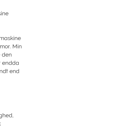
sine
emaskine
 mor. Min
e den
or endda
ændt end
ighed,
k