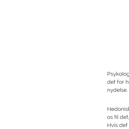
Psykolog
det for 
nydelse.
Hedonisk
os til de
Hvis det