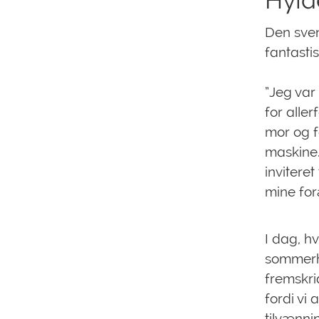
Hyld
Den sven
fantasti
”Jeg var
for aller
mor og f
maskine.
invitere
mine for
I dag, h
sommerhu
fremskri
fordi vi
tilvænni