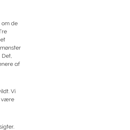
, om de
Tre
det
 mønster
 Det,
enere af
ldt. Vi
e være
sigter.