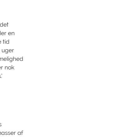
 det
der en
 tid
, uger
mmelighed
er nok
’
s
masser af