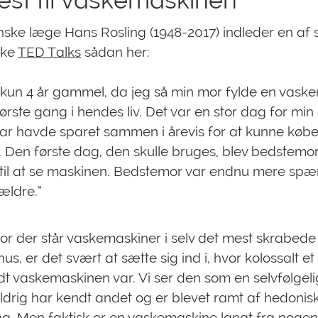
est til vaskemaskinen
ske læge Hans Rosling (1948-2017) indleder en af 
ske
TED Talks
sådan her:
 kun 4 år gammel, da jeg så min mor fylde en vask
første gang i hendes liv. Det var en stor dag for min
ar havde sparet sammen i årevis for at kunne køb
 Den første dag, den skulle bruges, blev bedstem
t til at se maskinen. Bedstemor var endnu mere sp
ældre.”
vor der står vaskemaskiner i selv det mest skrabede
s, er det svært at sætte sig ind i, hvor kolossalt et
dt vaskemaskinen var. Vi ser den som en selvfølgel
 aldrig har kendt andet og er blevet ramt af hedonis
ng. Men faktisk er en vaskemaskine langt fra nogen