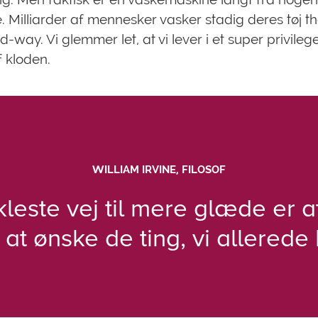
e. Milliarder af mennesker vasker stadig deres tøj t
-way. Vi glemmer let, at vi lever i et super privileg
f kloden.
WILLIAM IRVINE, FILOSOF
leste vej til mere glæde er a
 at ønske de ting, vi allerede 