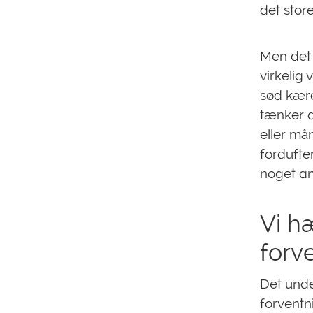
det stor
Men det g
virkelig
sød kære
tænker d
eller må
fordufte
noget and
Vi h
forv
Det unde
forventn