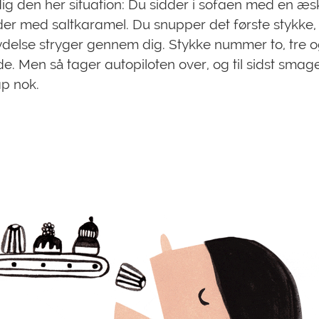
 dig den her situation: Du sidder i sofaen med en æs
er med saltkaramel. Du snupper det første stykke,
ydelse stryger gennem dig. Stykke nummer to, tre og
e. Men så tager autopiloten over, og til sidst smag
p nok.