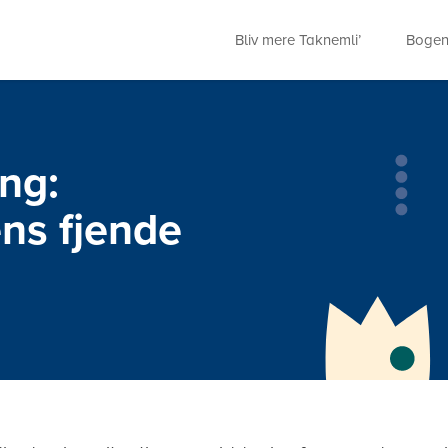
Bliv mere Taknemli’
Boge
ng:
ns fjende