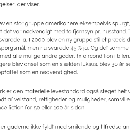
elser, der viser.
lev en stor gruppe amerikanere eksempelvis spurgt
t det var nødvendigt med to fjernsyn pr. husstand. 
svarede ja. I 2000 blev en ny gruppe stillet præcis 
pørgsmål, men nu svarede 45 % ja. Og det samme
 med alle mulige andre goder, fx aircondition i bilen.
igere blev anset som en sjælden luksus, blev 30 år s
pfattet som en nødvendighed.
k er den materielle levestandard også steget helt vi
dt af velstand, rettigheder og muligheder, som vill
ce fiction for 50 eller 100 år siden.
l er gaderne ikke fyldt med smilende og tilfredse an