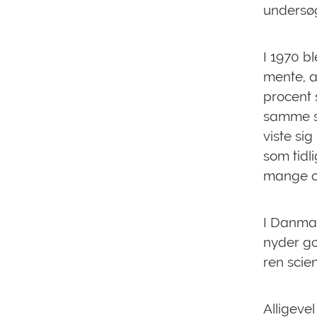
undersøg
I 1970 b
mente, a
procent 
samme s
viste sig
som tidl
mange o
I Danmar
nyder go
ren scien
Alligeve