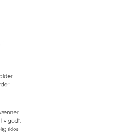
kalder
yder
k vænner
liv godt.
ig ikke