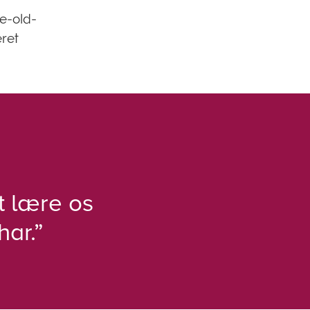
he-old-
eret
t lære os
har.”