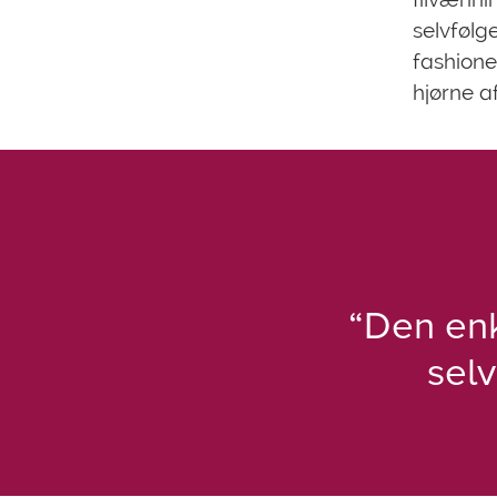
selvfølg
fashioned
hjørne a
“Den enk
selv