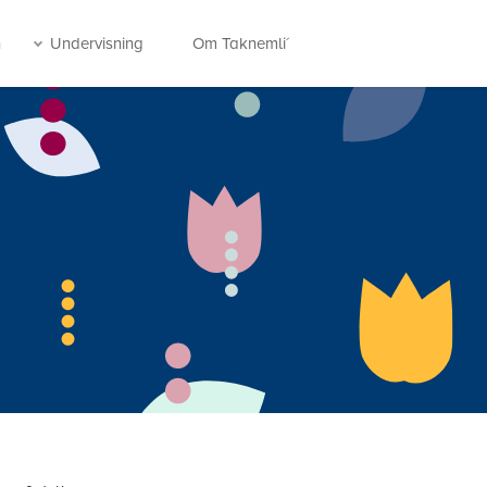
n
Undervisning
Om Taknemli´