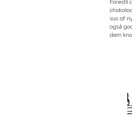
Forestil
chokolad
sus af n
også god
dem kna