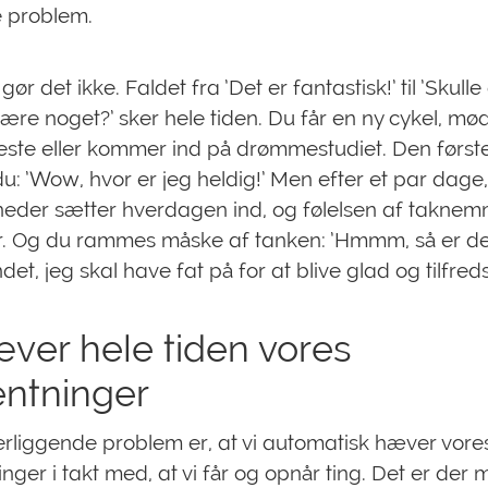
e problem.
ør det ikke. Faldet fra ’Det er fantastisk!’ til ’Skulle
 være noget?’ sker hele tiden. Du får en ny cykel, mø
ste eller kommer ind på drømmestudiet. Den første
u: ’Wow, hvor er jeg heldig!’ Men efter et par dage
neder sætter hverdagen ind, og følelsen af takne
r. Og du rammes måske af tanken: ’Hmmm, så er d
et, jeg skal have fat på for at blive glad og tilfreds.
æver hele tiden vores
entninger
rliggende problem er, at vi automatisk hæver vore
inger i takt med, at vi får og opnår ting. Det er der 