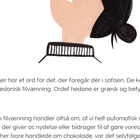
er har et ord for det, der foregår dér i sofaen. De 
hedonisk tilvænning. Ordet hedone er græsk og bet
 tilvænning handler altså om, at vi helt automatis
t, der giver os nydelse eller bidrager til at gøre vores 
 her bare handlede om chokolade, var det selvfølgel