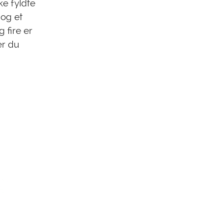
ke fyldte
 og et
 fire er
er du